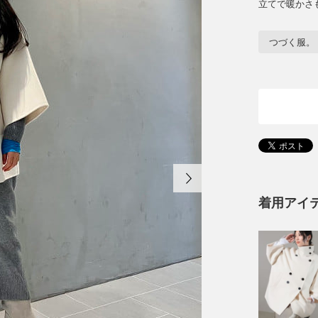
立てで暖かさ
つづく服。
着用アイ