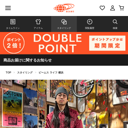
タイムライン
アイテム
スタイリング
閲覧履歴
検索
商品お届けに関するお知らせ
TOP
>
スタイリング
>
ビームス ライフ 横浜