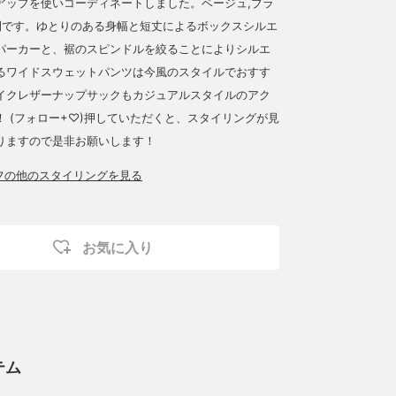
アップを使いコーディネートしました。ベージュ,ブラ
開です。ゆとりのある身幅と短丈によるボックスシルエ
パーカーと、裾のスピンドルを絞ることによりシルエ
るワイドスウェットパンツは今風のスタイルでおすす
イクレザーナップサックもカジュアルスタイルのアク
！ (フォロー+♡)押していただくと、スタイリングが見
りますので是非お願いします！
ッフの他のスタイリングを見る
お気に入り
テム