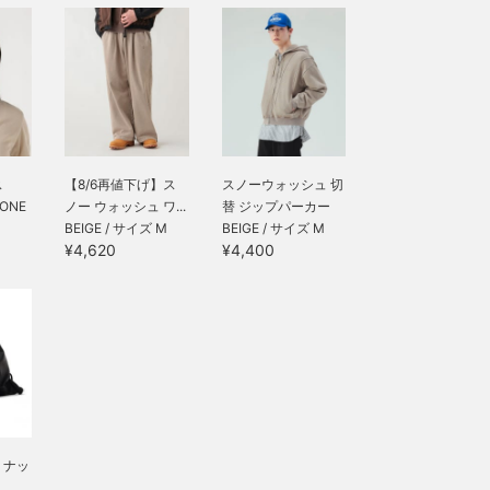
ス
【8/6再値下げ】ス
スノーウォッシュ 切
 ONE
ノー ウォッシュ ワ...
替 ジップパーカー
BEIGE / サイズ M
BEIGE / サイズ M
¥4,620
¥4,400
 ナッ