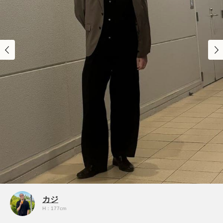
カジ
H：177cm