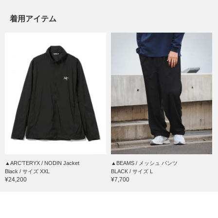
着用アイテム
▲ARC’TERYX / NODIN Jacket
▲BEAMS / メッシュ パンツ
Black / サイズ XXL
BLACK / サイズ L
¥24,200
¥7,700