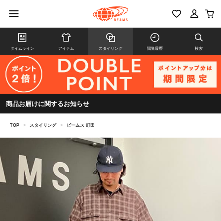
タイムライン
アイテム
スタイリング
閲覧履歴
検索
商品お届けに関するお知らせ
TOP
>
スタイリング
>
ビームス 町田