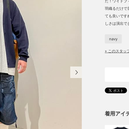
た！ワイドフ
羽織るだけで
ても良いです
しさは演出で
navy
» このスタ
着用アイ