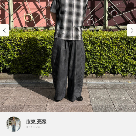
市東 亮希
H：180cm