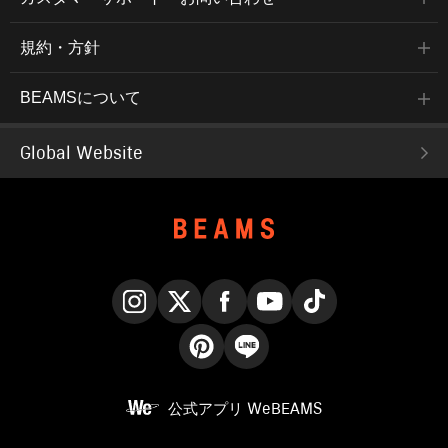
規約・方針
BEAMSについて
Global Website
Instagram
X
Facebook
YouTube
TikTok
Pinterest
LINE
公式アプリ
WeBEAMS