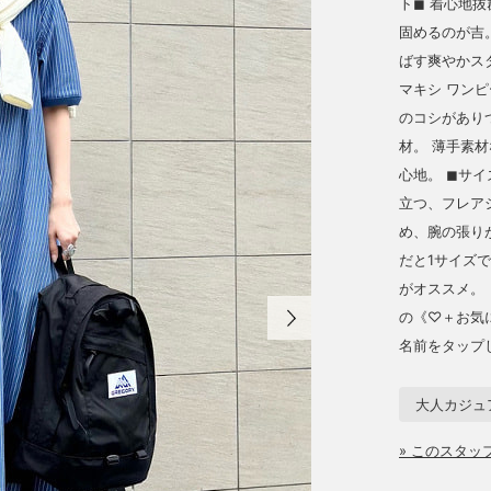
ト◼︎ 着心
固めるのが吉
ばす爽やかスタ
マキシ ワンピ
のコシがあり
材。 薄手素
心地。 ◼︎サ
立つ、フレア
め、腕の張り
だと1サイズ
がオススメ。
の《♡＋お気に
名前をタップ
大人カジュ
» このスタ