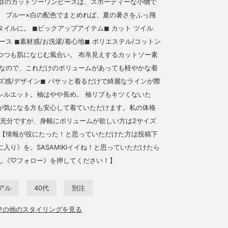
地抜群のカットソーワンピースは、スポーティーな小物で
。 ブルー×白の配色でまとめれば、夏の暑さをふっ飛
イルに。 ◼︎ピックアップアイテム◼︎ カット ツイル
ース ◼︎素材感/お洗濯/着心地◼︎ ポリエステル/コットン
つつも肌になじむ風合い。 布帛見えするカットソー素
材なので、これだけのボリュームがあっても軽やかな着
イズ感/デザイン◼︎ バサッと着るだけで綺麗なラインが際
シルエット。袖はやや長め。 袖リブもキツくないた
が気になる方も安心して着ていただけます。私の体格
で充分ですが、身幅にボリュームが欲しい方は2サイズ
 【情報が役にたった！と思っていただけた方は投稿下
入り》を。SASAMIKIイイね！と思っていただけたら
し《♡フォロー》を押してください！】
アル
40代
別注
ッフの他のスタイリングを見る