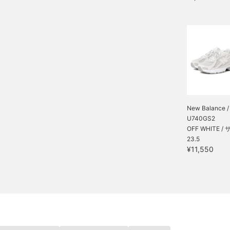
New Balance /
U740GS2
OFF WHITE /
23.5
¥11,550