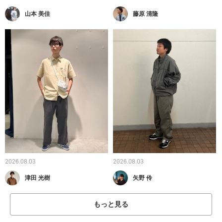
山本 美佳
藤原 清隆
2026.08.03
2026.08.03
津田 光樹
矢野 伶
もっと見る