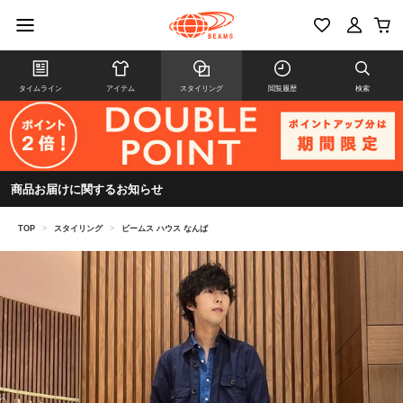
タイムライン
アイテム
スタイリング
閲覧履歴
検索
商品お届けに関するお知らせ
TOP
>
スタイリング
>
ビームス ハウス なんば