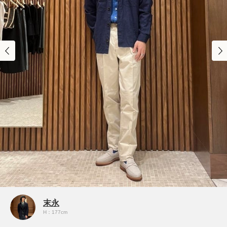
末永
H：177cm