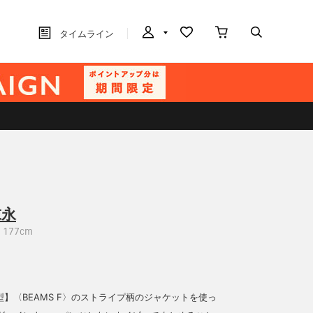
タイムライン
末永
177cm
せ型】〈BEAMS F〉のストライプ柄のジャケットを使っ