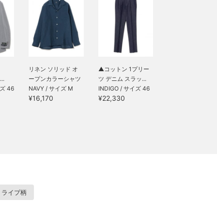
リネン ソリッド オ
▲コットン 1プリー
..
ープンカラーシャツ
ツ デニム スラッ...
イズ 46
NAVY / サイズ M
INDIGO / サイズ 46
¥16,170
¥22,330
トライプ柄