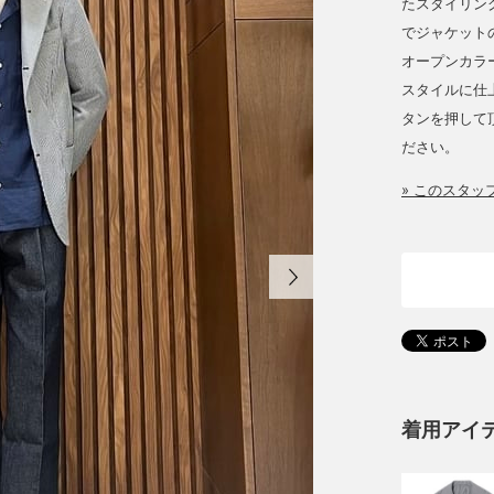
たスタイリン
でジャケット
オープンカラ
スタイルに仕上
タンを押して
ださい。
» このスタ
着用アイ