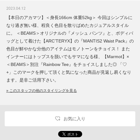
2023.04.12
【本日のアカマツ】＜身長166cm 体重52kg＞ 今回はシンプルに
なり過ぎ無い様、程良く色目を散りばめたカジュアルスタイル
に。 ＜BEAMS＞オリジナルの『メッシュ パンツ』と、ボディバ
ッグとして着けた【ARC’TERYX】の『MANTIS2 Waist Pack』の
色目が鮮やかな分他のアイテムはモノトーンをチョイス！ また
インナーにはトップスを脱いでもサマになる様、【Marmot】×
＜BEAMS＞別注『Rainbow Tee』をチョイスしました◎ 「♡
+」このマークを押して頂くと気になった商品が見返し易くなり
ます。是非ご活用下さい。
» このスタッフの他のスタイリングを見る
お気に入り