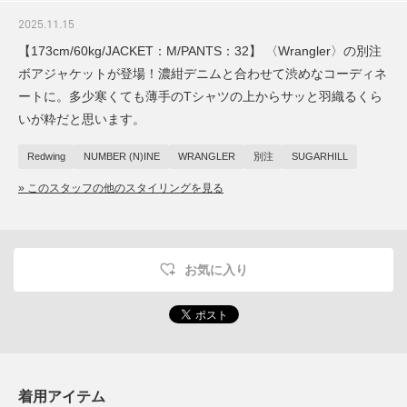
2025.11.15
【173cm/60kg/JACKET：M/PANTS：32】 〈Wrangler〉の別注
ボアジャケットが登場！濃紺デニムと合わせて渋めなコーディネ
ートに。多少寒くても薄手のTシャツの上からサッと羽織るくら
いが粋だと思います。
Redwing
NUMBER (N)INE
WRANGLER
別注
SUGARHILL
» このスタッフの他のスタイリングを見る
お気に入り
着用アイテム