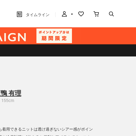
タイムライン
鴨 有理
155cm
も着用できるニットは透け過ぎないシアー感がポイン