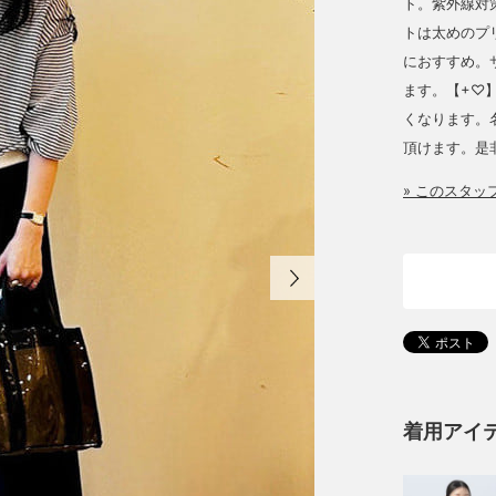
ト。紫外線対
トは太めのプ
におすすめ。
ます。【+♡
くなります。
頂けます。是
» このスタ
着用アイ