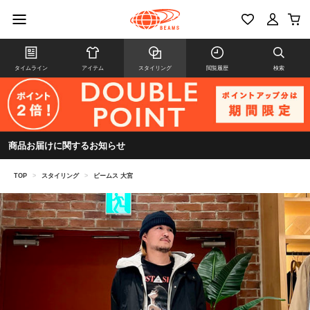
タイムライン
アイテム
スタイリング
閲覧履歴
検索
商品お届けに関するお知らせ
TOP
>
スタイリング
>
ビームス 大宮