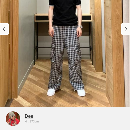
Dee
H：173cm