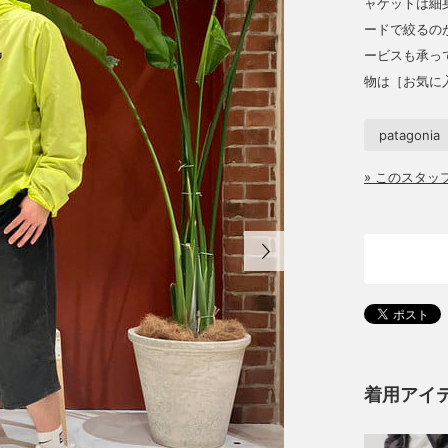
ャケットは細
ードで絞るの
ービスも承っ
物は［お気に
patagonia
» このスタ
着用アイ