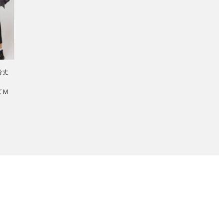
分丈
ズ M