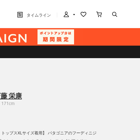
タイムライン
藤 栄康
171cm
70kg トップスXLサイズ着用】 パタゴニアのフーディニジ