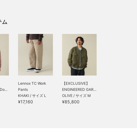
テム
Lennox TC Work
【EXCLUSIVE】
Do...
Pants
ENGINEERED GAR...
KHAKI / サイズ L
OLIVE / サイズ M
¥17,160
¥85,800