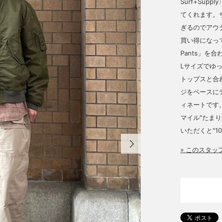
Surf+Su
てくれます。
ぎるのでアウ
買い得になっている
Pants」
Lサイズでゆ
トップスと合
ジをベースに
ィネートです
マイル"たま
いただくと"1
» このスタ