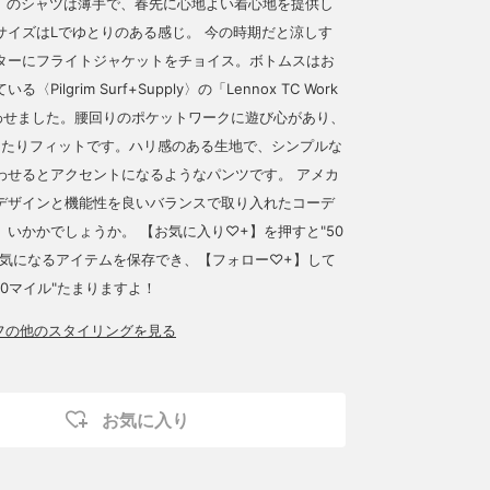
pply〉のシャツは薄手で、春先に心地よい着心地を提供し
サイズはLでゆとりのある感じ。 今の時期だと涼しす
ターにフライトジャケットをチョイス。ボトムスはお
〈Pilgrim Surf+Supply〉の「Lennox TC Work
を合わせました。腰回りのポケットワークに遊び心があり、
ったりフィットです。ハリ感のある生地で、シンプルな
わせるとアクセントになるようなパンツです。 アメカ
デザインと機能性を良いバランスで取り入れたコーデ
。いかかでしょうか。 【お気に入り♡+】を押すと"50
り気になるアイテムを保存でき、【フォロー♡+】して
00マイル"たまりますよ！
ッフの他のスタイリングを見る
お気に入り