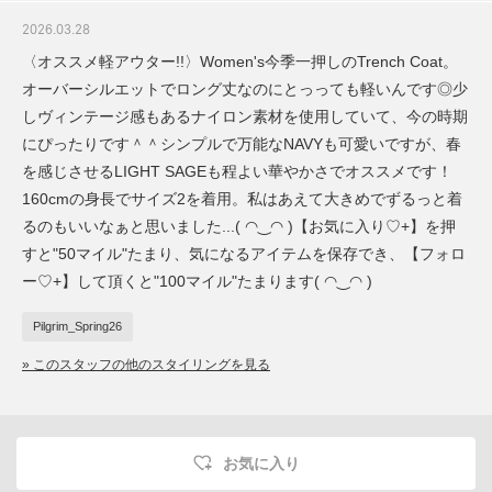
2026.03.28
〈オススメ軽アウター!!〉Women's今季一押しのTrench Coat。
オーバーシルエットでロング丈なのにとっっても軽いんです◎少
しヴィンテージ感もあるナイロン素材を使用していて、今の時期
にぴったりです＾＾シンプルで万能なNAVYも可愛いですが、春
を感じさせるLIGHT SAGEも程よい華やかさでオススメです！
160cmの身長でサイズ2を着用。私はあえて大きめでずるっと着
るのもいいなぁと思いました...( ◠‿◠ )【お気に入り♡+】を押
すと"50マイル"たまり、気になるアイテムを保存でき、【フォロ
ー♡+】して頂くと"100マイル"たまります( ◠‿◠ )
Pilgrim_Spring26
» このスタッフの他のスタイリングを見る
お気に入り