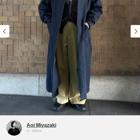
Aoi Miyazaki
H：160cm