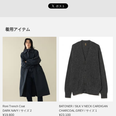
着用アイテム
Roni Trench Coat
BATONER / SILK V NECK CARDIGAN
DARK NAVY / サイズ 2
CHARCOAL.GREY / サイズ 1
¥19,800
¥23,100