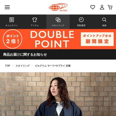
タイムライン
アイテム
スタイリング
閲覧履歴
検索
商品お届けに関するお知らせ
TOP
>
スタイリング
>
ピルグリム サーフ+サプライ 京都