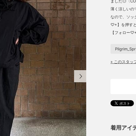
ました◎〈C
薄く涼しいの
なので、ソッ
♡+】を押す
【フォロー♡+
Pilgrim_Sp
» このスタ
着用アイ