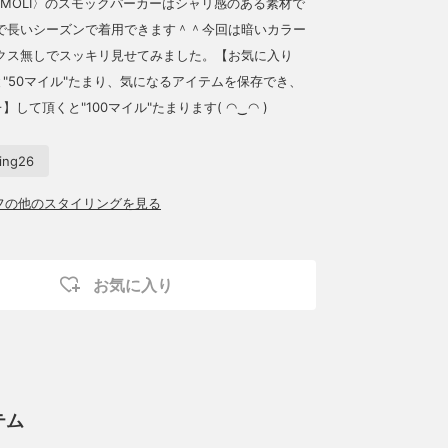
OMOLI〉のスモックパーカーはシャリ感のある素材で
で長いシーズンで着用できます＾＾今回は暗いカラー
クス無しでスッキリ見せてみました。【お気に入り
と"50マイル"たまり、気になるアイテムを保存でき、
】して頂くと"100マイル"たまります( ◠‿◠ )
ring26
ッフの他のスタイリングを見る
お気に入り
テム