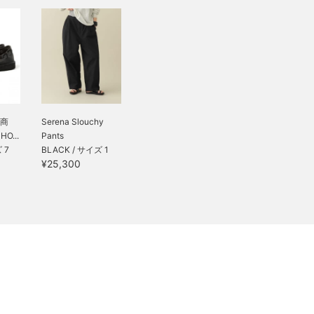
商
Serena Slouchy
O...
Pants
 7
BLACK / サイズ 1
¥25,300