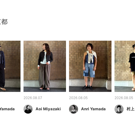
京都
2026.08.07
2026.08.05
2026.08.05
 Yamada
Aoi Miyazaki
Anri Yamada
村上