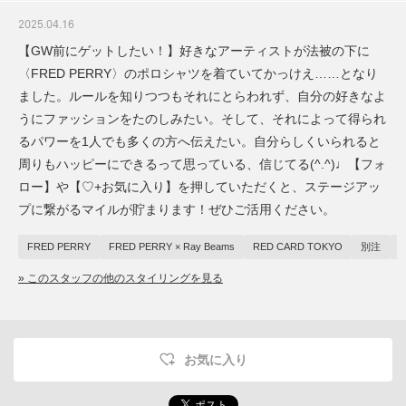
2025.04.16
【GW前にゲットしたい！】好きなアーティストが法被の下に
〈FRED PERRY〉のポロシャツを着ていてかっけえ……となり
ました。ルールを知りつつもそれにとらわれず、自分の好きなよ
うにファッションをたのしみたい。そして、それによって得られ
るパワーを1人でも多くの方へ伝えたい。自分らしくいられると
周りもハッピーにできるって思っている、信じてる(^.^)♩【フォ
ロー】や【♡+お気に入り】を押していただくと、ステージアッ
プに繋がるマイルが貯まります！ぜひご活用ください。
FRED PERRY
FRED PERRY × Ray Beams
RED CARD TOKYO
別注
T
» このスタッフの他のスタイリングを見る
お気に入り