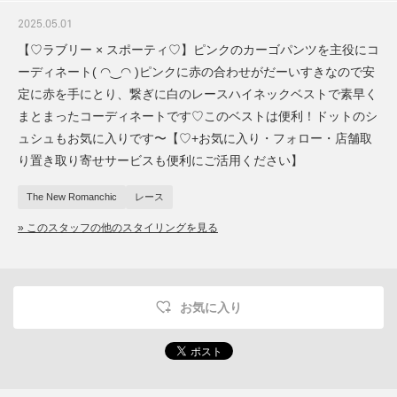
2025.05.01
【♡ラブリー × スポーティ♡】ピンクのカーゴパンツを主役にコ
ーディネート( ◠‿◠ )ピンクに赤の合わせがだーいすきなので安
定に赤を手にとり、繋ぎに白のレースハイネックベストで素早く
まとまったコーディネートです♡このベストは便利！ドットのシ
ュシュもお気に入りです〜【♡+お気に入り・フォロー・店舗取
り置き取り寄せサービスも便利にご活用ください】
The New Romanchic
レース
» このスタッフの他のスタイリングを見る
お気に入り