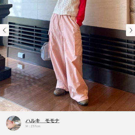
ハルキ モモナ
H：157cm