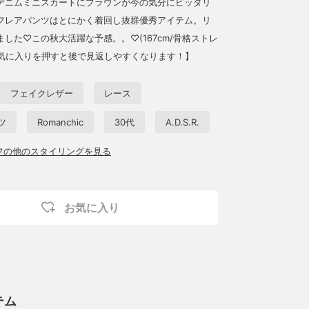
デニムミニスカートにブラウンが今の気分にピッタリ
フレアパンツはとにかく着回し抜群優秀アイテム。リ
した♡この秋大活躍な予感。。♡(167cm/骨格ストレ
お気に入りを押すと後で見返しやすくなります！】
フェイクレザー
レース
ツ
Romanchic
30代
A.D.S.R.
ッフの他のスタイリングを見る
お気に入り
テム