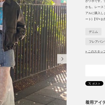
がツボです。
かも。レース
アルに購入しま
ート)【♡+
デニム
フレアパン
» このスタ
着用アイ