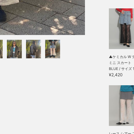
▲ケミカル W 
ミニ スカート
BLUE / サイズ 
¥2,420
レース シアー 