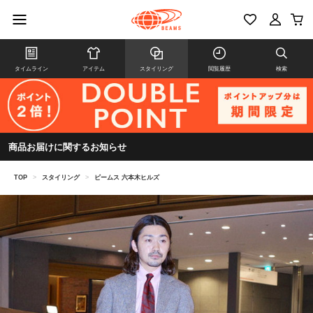
タイムライン
アイテム
スタイリング
閲覧履歴
検索
商品お届けに関するお知らせ
TOP
>
スタイリング
>
ビームス 六本木ヒルズ