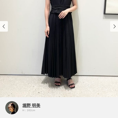
堀野 明美
H：162cm