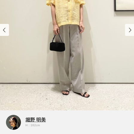
堀野 明美
H：162cm