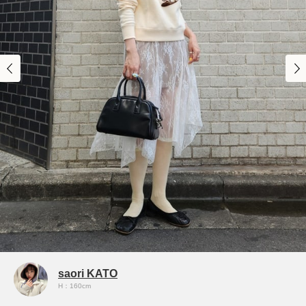
saori KATO
H：160cm