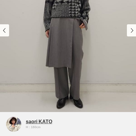
saori KATO
H：160cm