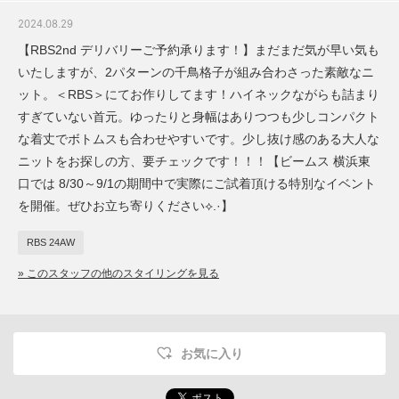
2024.08.29
【RBS2nd デリバリーご予約承ります！】まだまだ気が早い気も
いたしますが、2パターンの千鳥格子が組み合わさった素敵なニ
ット。＜RBS＞にてお作りしてます！ハイネックながらも詰まり
すぎていない首元。ゆったりと身幅はありつつも少しコンパクト
な着丈でボトムスも合わせやすいです。少し抜け感のある大人な
ニットをお探しの方、要チェックです！！！【ビームス 横浜東
口では 8/30～9/1の期間中で実際にご試着頂ける特別なイベント
を開催。ぜひお立ち寄りください⟡.·】
RBS 24AW
» このスタッフの他のスタイリングを見る
お気に入り