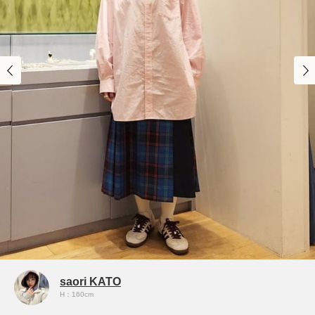
saori KATO
H：160cm