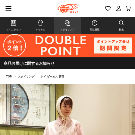
タイムライン
アイテム
スタイリング
閲覧履歴
検索
商品お届けに関するお知らせ
TOP
>
スタイリング
>
レイ ビームス 新宿