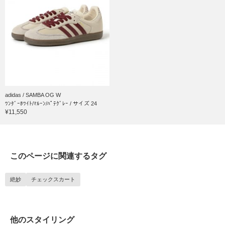
adidas / SAMBA OG W
ﾜﾝﾀﾞｰﾎﾜｲﾄ/ﾏﾙｰﾝ/ﾊﾟﾃｸﾞﾚｰ / サイズ 24
¥11,550
このページに関連するタグ
絶妙
チェックスカート
他のスタイリング