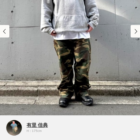
有里 佳典
H：175cm