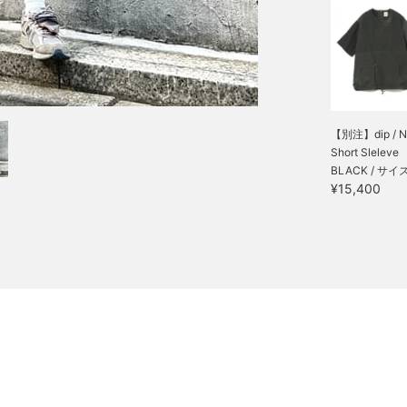
【別注】dip / N
Short Sleleve
BLACK / サイズ
¥15,400