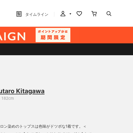
タイムライン
utaro Kitagawa
182cm
ナイロン染めのトップスは色味がドツボな1着です。＜