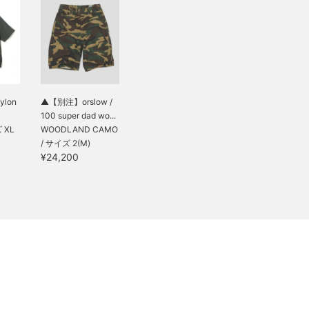
ylon
▲【別注】orslow /
100 super dad wo...
 XL
WOODLAND CAMO
/ サイズ 2(M)
¥24,200