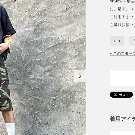
orSlow＞
に。是非。 
ご利用下さい
も是非お願い
dip
» このスタ
着用アイ