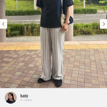
kato
H：164cm