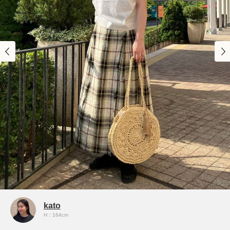
kato
H：164cm