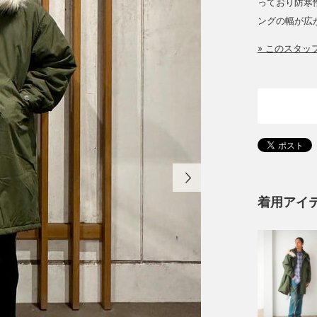
っており防寒
ングの幅が広
» このスタ
着用アイ