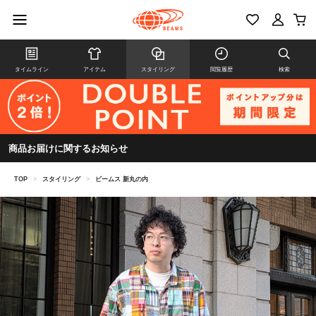
タイムライン
アイテム
スタイリング
閲覧履歴
検索
商品お届けに関するお知らせ
TOP
>
スタイリング
>
ビームス 新丸の内