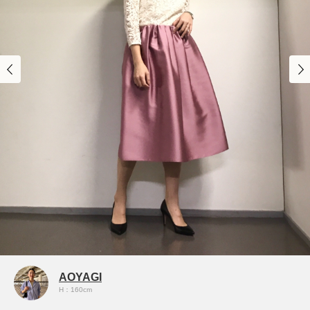
AOYAGI
H：160cm