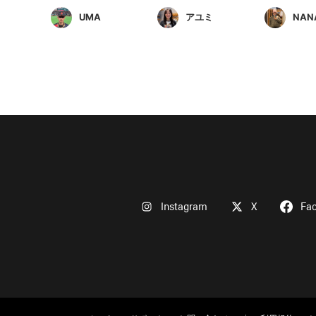
UMA
アユミ
NAN
Instagram
X
Fa