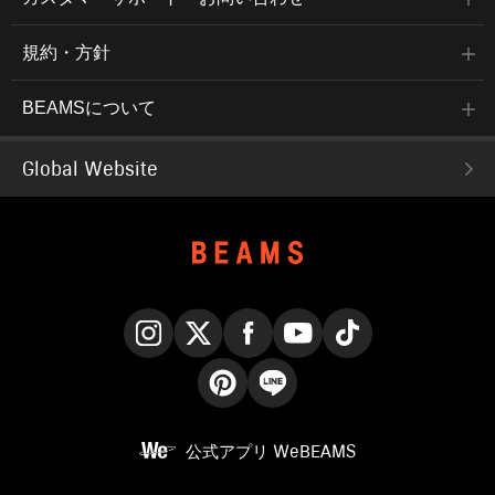
規約・方針
BEAMSについて
Global Website
Instagram
X
Facebook
YouTube
TikTok
Pinterest
LINE
公式アプリ
WeBEAMS