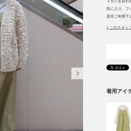
ィガンを合わ
気に入り、フ
是非ご利用下
» このスタ
着用アイ