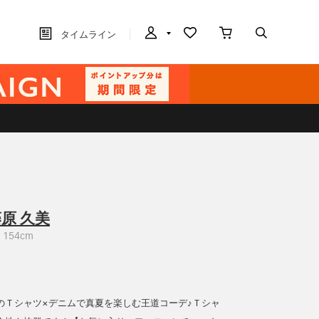
タイムライン
原 久美
154cm
のＴシャツ×デニムで真夏を楽しむ王道コーデ♪Ｔシャ