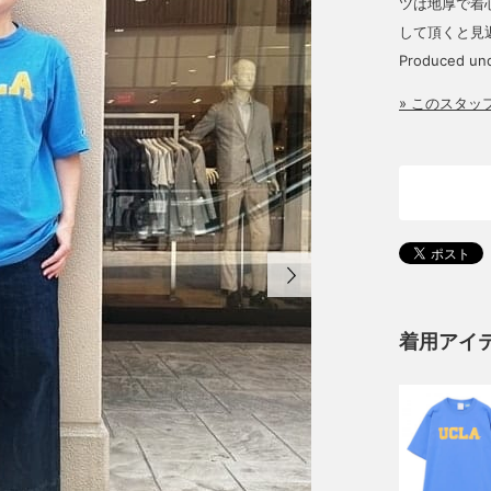
ツは地厚で着
して頂くと見
Produced und
» このスタ
着用アイ