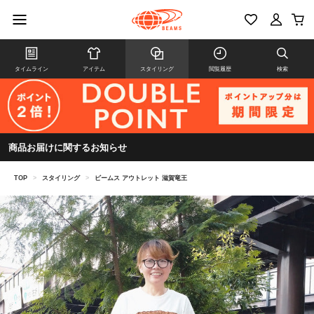
タイムライン
アイテム
スタイリング
閲覧履歴
検索
商品お届けに関するお知らせ
TOP
>
スタイリング
>
ビームス アウトレット 滋賀竜王