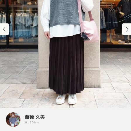
藤原 久美
H：154cm