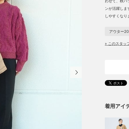
わせて、秋バ
ンが活躍しま
しやすくなり
アウター20
» このスタ
着用アイ