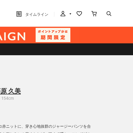
タイムライン
原 久美
154cm
コ赤ニットに、穿き心地抜群のジャージーパンツを合