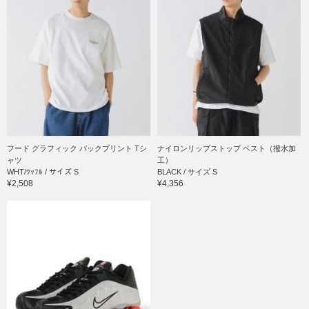
フード グラフィック バックプリント Tシ
ナイロンリップストップ ベスト（撥水加
ャツ
工）
WHT/ﾜｯﾌﾙ / サイズ S
BLACK / サイズ S
¥2,508
¥4,356