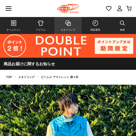
タイムライン
アイテム
スタイリング
閲覧履歴
検索
商品お届けに関するお知らせ
TOP
>
スタイリング
>
ビームス アウトレット 酒々井