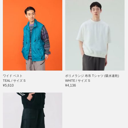
ワイド ベスト
ポリメランジ 布帛 Tシャツ (吸水速乾)
TEAL / サイズ S
WHITE / サイズ S
¥5,610
¥4,136