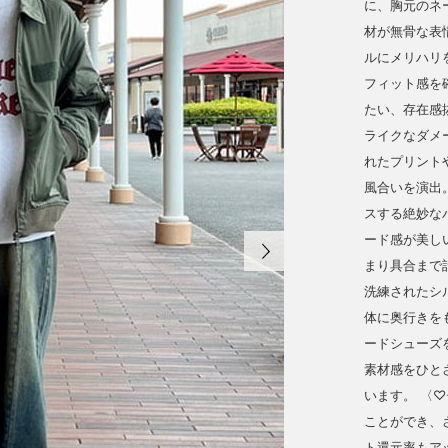
に、胸元のネ
材が無骨な表
ルにメリハリ
フィット感を
たい、存在感
ライクなダメ
れたプリント
風合いを演出
スする絶妙な
ード感が美し
まり具合まで
洗練されたシ
体に奥行きを
ードシューズ
素材感をひと
います。 〈
ことができ、
ト還元率もアップ