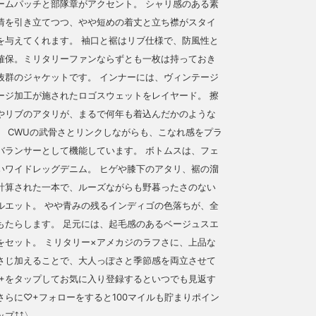
ームパッチと部隊章がアクセント。 シャリ感のある素
情を引き立てつつ、やや短めの着丈と立ち襟がスタイ
を与えてくれます。 袖口と裾はリブ仕様で、防風性と
確保。ミリタリーファンならずとも一枚は持っておき
抜群のジャケットです。 インナーには、ヴィンテージ
ージ加工が施されたロゴスウェットをレイヤード。 擦
やリブのアタリが、まるで何年も着込んだかのような
。 CWUの武骨さとリンクしながらも、こなれ感をプラ
バランサーとして機能しています。 ボトムスは、フェ
いワイドレッグデニム。 ヒゲや膝下のアタリ、裾の溜
計算された一本で、ルーズながらも野暮ったさのない
ルエット。 やや青みの残るインディゴの色落ちが、全
もたらします。 足元には、起毛感のあるベージュスエ
をセット。 ミリタリー×アメカジのラフさに、上品な
さじ加えることで、大人っぽさと季節感を両立させて
♡+をタップしてお気に入り登録するといつでも見返す
さらに♡+フォローをすると100マイルも貯まりポイン
⤴︎⤴︎〉