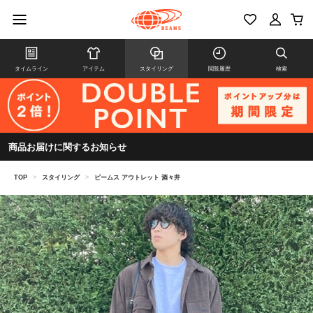
タイムライン
アイテム
スタイリング
閲覧履歴
検索
商品お届けに関するお知らせ
TOP
>
スタイリング
>
ビームス アウトレット 酒々井