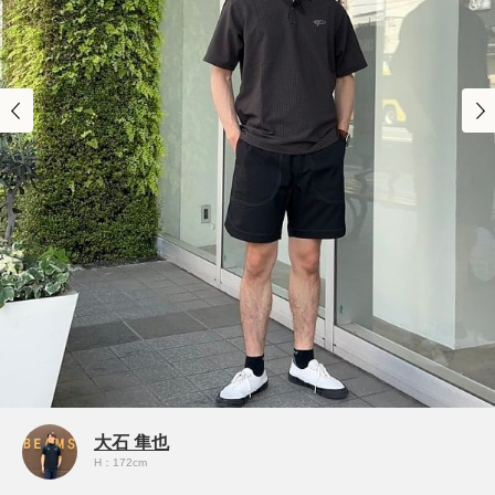
大石 隼也
H：172cm