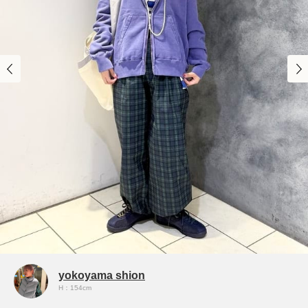
yokoyama shion
H：154cm